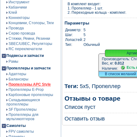
Инструмент
В комплект входит:
Кабанчики
1. Пропеллер - 1 шт.
Клей
2. Переходные кольца - комплект.
Коннекторы
Параметры
Концевики, Стопоры, Тяги
Провода
Диаметр:
5
Серво провода
Шаг:
5
Стяжки, Ремни, Резинки
Лопастей:
2
SBEC/UBEC, Регуляторы
Тип:
Обычный
RC переключатели
Артик
Подвесы и запчасти
Производитель:
Chi
Рамы
Вес, кг:
0.012
Есть 
Пропеллеры и запчасти
Наличие:
Адаптеры
В список желаний
Балансиры
Пропеллеры APC Style
Теги:
5x5
,
Пропеллер
Пропеллеры E-Prop
Карбоновые пропеллеры
Отзывы о товаре
Складывающиеся
пропеллеры
Список пуст
SF Пропеллеры
Пропеллеры для
Оставить отзыв
мультикоптеров
Самолеты
FPV самолеты
Планеры