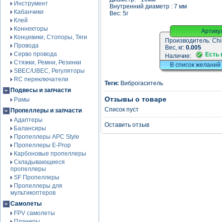
Инструмент
Внутренний диаметр : 7 мм
Кабанчики
Вес: 5г
Клей
Коннекторы
Артику
Концевики, Стопоры, Тяги
Производитель:
Chi
Провода
Вес, кг:
0.005
Серво провода
Есть 
Наличие:
Стяжки, Ремни, Резинки
В список желаний
SBEC/UBEC, Регуляторы
RC переключатели
Теги:
Виброгаситель
Подвесы и запчасти
Отзывы о товаре
Рамы
Список пуст
Пропеллеры и запчасти
Адаптеры
Оставить отзыв
Балансиры
Пропеллеры APC Style
Пропеллеры E-Prop
Карбоновые пропеллеры
Складывающиеся
пропеллеры
SF Пропеллеры
Пропеллеры для
мультикоптеров
Самолеты
FPV самолеты
Планеры