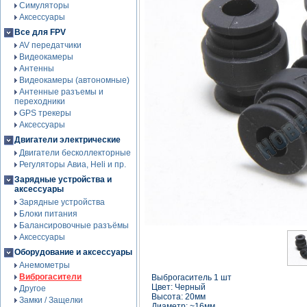
Симуляторы
Аксессуары
Все для FPV
AV передатчики
Видеокамеры
Антенны
Видеокамеры (автономные)
Антенные разъемы и
переходники
GPS трекеры
Аксессуары
Двигатели электрические
Двигатели бесколлекторные
Регуляторы Авиа, Heli и пр.
Зарядные устройства и
аксессуары
Зарядные устройства
Блоки питания
Балансировочные разъёмы
Аксессуары
Оборудование и аксессуары
Анемометры
Виброгасители
Выброгаситель 1 шт
Цвет: Черный
Другое
Высота: 20мм
Замки / Защелки
Диаметр: ~16мм