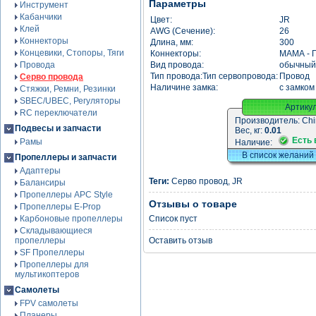
Параметры
Инструмент
Кабанчики
Цвет:
JR
Клей
AWG (Сечение):
26
Коннекторы
Длина, мм:
300
Концевики, Стопоры, Тяги
Коннекторы:
МАМА - 
Провода
Вид провода:
обычный
Тип провода:Тип сервопровода:
Провод
Серво провода
Наличине замка:
с замком
Стяжки, Ремни, Резинки
SBEC/UBEC, Регуляторы
Артику
RC переключатели
Производитель:
Chi
Подвесы и запчасти
Вес, кг:
0.01
Есть 
Рамы
Наличие:
В список желаний
Пропеллеры и запчасти
Адаптеры
Теги:
Серво провод
,
JR
Балансиры
Пропеллеры APC Style
Отзывы о товаре
Пропеллеры E-Prop
Карбоновые пропеллеры
Список пуст
Складывающиеся
пропеллеры
Оставить отзыв
SF Пропеллеры
Пропеллеры для
мультикоптеров
Самолеты
FPV самолеты
Планеры