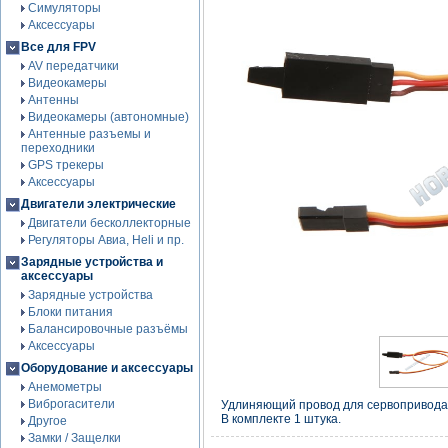
Симуляторы
Аксессуары
Все для FPV
AV передатчики
Видеокамеры
Антенны
Видеокамеры (автономные)
Антенные разъемы и
переходники
GPS трекеры
Аксессуары
Двигатели электрические
Двигатели бесколлекторные
Регуляторы Авиа, Heli и пр.
Зарядные устройства и
аксессуары
Зарядные устройства
Блоки питания
Балансировочные разъёмы
Аксессуары
Оборудование и аксессуары
Анемометры
Виброгасители
Удлиняющий провод для сервопривода
В комплекте 1 штука.
Другое
Замки / Защелки