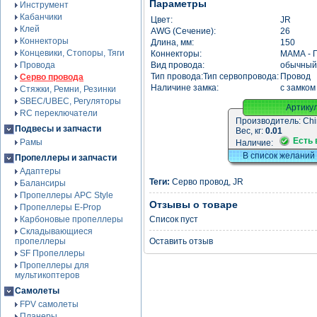
Параметры
Инструмент
Кабанчики
Цвет:
JR
Клей
AWG (Сечение):
26
Коннекторы
Длина, мм:
150
Концевики, Стопоры, Тяги
Коннекторы:
МАМА - 
Провода
Вид провода:
обычный
Тип провода:Тип сервопровода:
Провод
Серво провода
Наличине замка:
с замком
Стяжки, Ремни, Резинки
SBEC/UBEC, Регуляторы
Артику
RC переключатели
Производитель:
Chi
Подвесы и запчасти
Вес, кг:
0.01
Есть 
Рамы
Наличие:
В список желаний
Пропеллеры и запчасти
Адаптеры
Теги:
Серво провод
,
JR
Балансиры
Пропеллеры APC Style
Отзывы о товаре
Пропеллеры E-Prop
Карбоновые пропеллеры
Список пуст
Складывающиеся
пропеллеры
Оставить отзыв
SF Пропеллеры
Пропеллеры для
мультикоптеров
Самолеты
FPV самолеты
Планеры