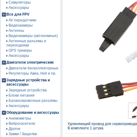
Симуляторы
Аксессуары
Все для FPV
AV передатчики
Видеокамеры
Антенны
Видеокамеры (автономные)
Антенные разъемы и
переходники
GPS трекеры
Аксессуары
Двигатели электрические
Двигатели бесколлекторные
Регуляторы Авиа, Heli и пр.
Зарядные устройства и
аксессуары
Зарядные устройства
Блоки питания
Балансировочные разъёмы
Аксессуары
Оборудование и аксессуары
Анемометры
Виброгасители
Удлиняющий провод для сервопривода
В комплекте 1 штука.
Другое
Замки / Защелки