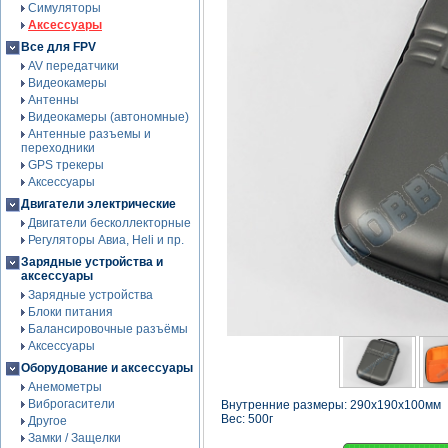
Симуляторы
Аксессуары
Все для FPV
AV передатчики
Видеокамеры
Антенны
Видеокамеры (автономные)
Антенные разъемы и
переходники
GPS трекеры
Аксессуары
Двигатели электрические
Двигатели бесколлекторные
Регуляторы Авиа, Heli и пр.
Зарядные устройства и
аксессуары
Зарядные устройства
Блоки питания
Балансировочные разъёмы
Аксессуары
Оборудование и аксессуары
Анемометры
Виброгасители
Внутренние размеры: 290x190x100мм
Вес: 500г
Другое
Замки / Защелки