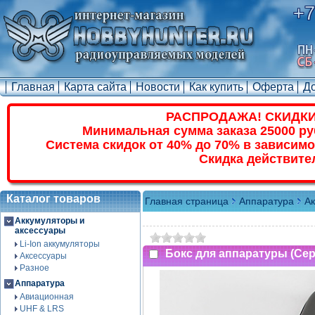
+7
Главная
Карта сайта
Новости
Как купить
Оферта
Д
РАСПРОДАЖА! СКИДКИ
Минимальная сумма заказа 25000 ру
Система скидок от 40% до 70% в зависимо
Скидка действите
Каталог товаров
Главная страница
Аппаратура
А
Аккумуляторы и
аксессуары
Li-Ion аккумуляторы
Бокс для аппаратуры (Се
Аксессуары
Разное
Аппаратура
Авиационная
UHF & LRS