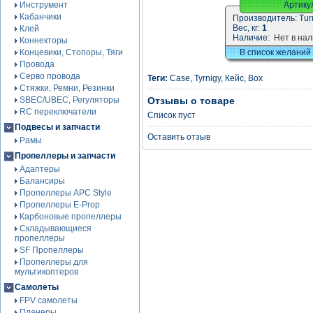
Инструмент
Артику
Кабанчики
Производитель:
Tur
Вес, кг:
1
Клей
Наличие:
Нет в на
Коннекторы
Концевики, Стопоры, Тяги
В список желаний
Провода
Серво провода
Теги:
Case
,
Tyrnigy
,
Кейс
,
Box
Стяжки, Ремни, Резинки
SBEC/UBEC, Регуляторы
Отзывы о товаре
RC переключатели
Список пуст
Подвесы и запчасти
Оставить отзыв
Рамы
Пропеллеры и запчасти
Адаптеры
Балансиры
Пропеллеры APC Style
Пропеллеры E-Prop
Карбоновые пропеллеры
Складывающиеся
пропеллеры
SF Пропеллеры
Пропеллеры для
мультикоптеров
Самолеты
FPV самолеты
Планеры