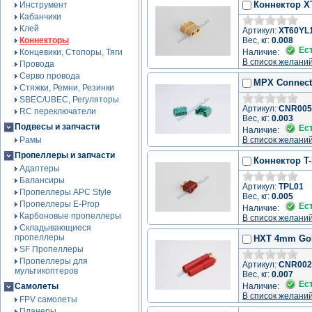
Коннектор X
Инструмент
Кабанчики
Клей
Артикул:
XT60YL
Коннекторы
Вес, кг:
0.008
Ес
Концевики, Стопоры, Тяги
Наличие:
В список желани
Провода
Серво провода
MPX Connecto
Стяжки, Ремни, Резинки
SBEC/UBEC, Регуляторы
Артикул:
CNR005
RC переключатели
Вес, кг:
0.003
Подвесы и запчасти
Ес
Наличие:
Рамы
В список желани
Пропеллеры и запчасти
Коннектор T-
Адаптеры
Балансиры
Артикул:
TPL01
Пропеллеры APC Style
Вес, кг:
0.005
Пропеллеры E-Prop
Ес
Наличие:
Карбоновые пропеллеры
В список желани
Складывающиеся
пропеллеры
HXT 4mm Gold
SF Пропеллеры
Пропеллеры для
Артикул:
CNR002
мультикоптеров
Вес, кг:
0.007
Ес
Самолеты
Наличие:
В список желани
FPV самолеты
Планеры