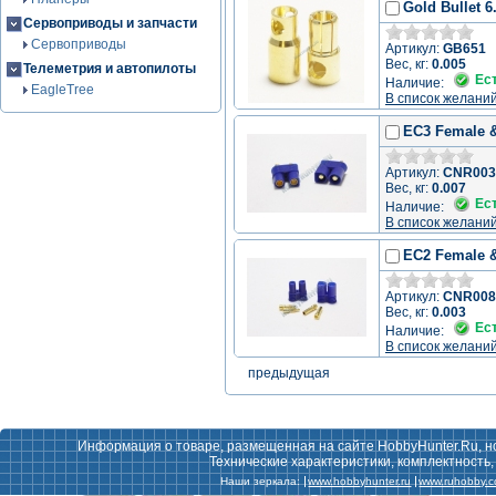
Gold Bullet 
Сервоприводы и запчасти
Сервоприводы
Артикул:
GB651
Вес, кг:
0.005
Телеметрия и автопилоты
Ес
Наличие:
EagleTree
В список желани
EC3 Female & 
Артикул:
CNR003
Вес, кг:
0.007
Ес
Наличие:
В список желани
EC2 Female &
Артикул:
CNR008
Вес, кг:
0.003
Ес
Наличие:
В список желани
предыдущая
Информация о товаре, размещенная на сайте HobbyHunter.Ru, н
Технические характеристики, комплектность
Наши зеркала:
www.hobbyhunter.ru
www.ruhobby.