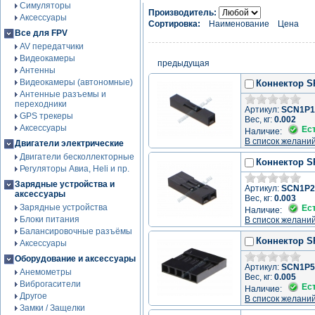
Симуляторы
Производитель:
Аксессуары
Сортировка:
Наименование
Цена
Все для FPV
AV передатчики
Видеокамеры
предыдущая
Антенны
Видеокамеры (автономные)
Коннектор S
Антенные разъемы и
переходники
Артикул:
SCN1P1
GPS трекеры
Вес, кг:
0.002
Аксессуары
Ес
Наличие:
В список желани
Двигатели электрические
Двигатели бесколлекторные
Коннектор S
Регуляторы Авиа, Heli и пр.
Зарядные устройства и
Артикул:
SCN1P2
аксессуары
Вес, кг:
0.003
Зарядные устройства
Ес
Наличие:
Блоки питания
В список желани
Балансировочные разъёмы
Коннектор S
Аксессуары
Оборудование и аксессуары
Артикул:
SCN1P5
Анемометры
Вес, кг:
0.005
Виброгасители
Ес
Наличие:
Другое
В список желани
Замки / Защелки